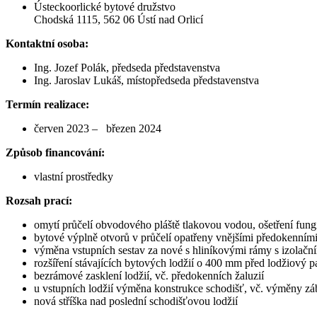
Ústeckoorlické bytové družstvo
Chodská 1115, 562 06 Ústí nad Orlicí
Kontaktní osoba:
Ing. Jozef Polák, předseda představenstva
Ing. Jaroslav Lukáš, místopředseda představenstva
Termín realizace:
červen 2023 – březen 2024
Způsob financování:
vlastní prostředky
Rozsah prací:
omytí průčelí obvodového pláště tlakovou vodou, ošetření fun
bytové výplně otvorů v průčelí opatřeny vnějšími předokenními
výměna vstupních sestav za nové s hliníkovými rámy s izolačn
rozšíření stávajících bytových lodžií o 400 mm před lodžiový pa
bezrámové zasklení lodžií, vč. předokenních žaluzií
u vstupních lodžií výměna konstrukce schodišť, vč. výměny záb
nová stříška nad poslední schodišťovou lodžií