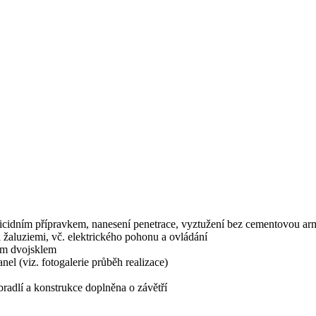
gicidním přípravkem, nanesení penetrace, vyztužení bez cementovou ar
 žaluziemi, vč. elektrického pohonu a ovládání
ím dvojsklem
nel (viz. fotogalerie průběh realizace)
radlí a konstrukce doplněna o závětří