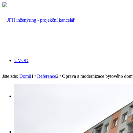
ÚVOD
Jste zde:
Domů
1
/
Reference
2
/
Oprava a modernizace bytového domu 
PROFIL
SLUŽBY