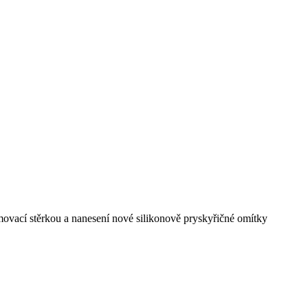
movací stěrkou a nanesení nové silikonově pryskyřičné omítky