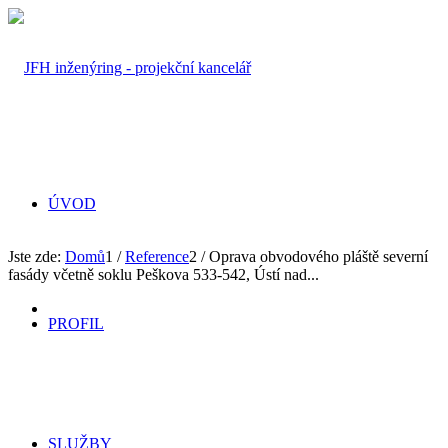
ÚVOD
Jste zde:
Domů
1
/
Reference
2
/
Oprava obvodového pláště severní
fasády včetně soklu Peškova 533-542, Ústí nad...
PROFIL
SLUŽBY