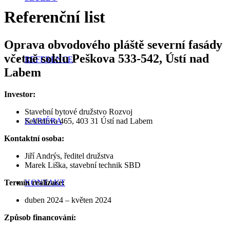
Referenční list
Oprava obvodového pláště severní fasády
včetně soklu Peškova 533-542, Ústí nad
REFERENCE
Labem
Investor:
Stavební bytové družstvo Rozvoj
Seifertova 465, 403 31 Ústí nad Labem
KARIÉRA
Kontaktní osoba:
Jiří Andrýs, ředitel družstva
Marek Liška, stavební technik SBD
Termín realizace:
KONTAKT
duben 2024 – květen 2024
Způsob financování: