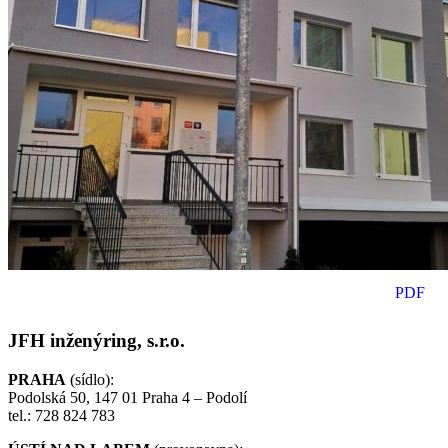
PDF
JFH inženýring, s.r.o.
PRAHA
(sídlo):
Podolská 50, 147 01 Praha 4 – Podolí
tel.: 728 824 783