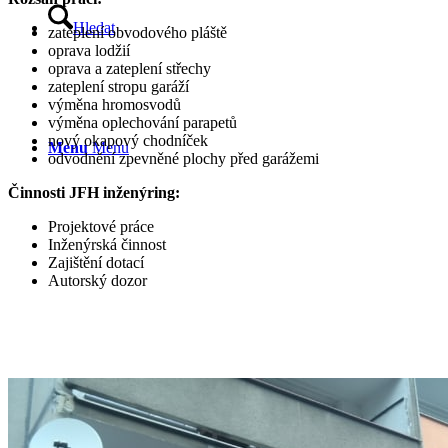
Hledat
zateplení obvodového pláště
oprava lodžií
oprava a zateplení střechy
zateplení stropu garáží
výměna hromosvodů
výměna oplechování parapetů
nový okapový chodníček
Menu
Menu
odvodnění zpevněné plochy před garážemi
Činnosti JFH inženýring:
Projektové práce
Inženýrská činnost
Zajištění dotací
Autorský dozor