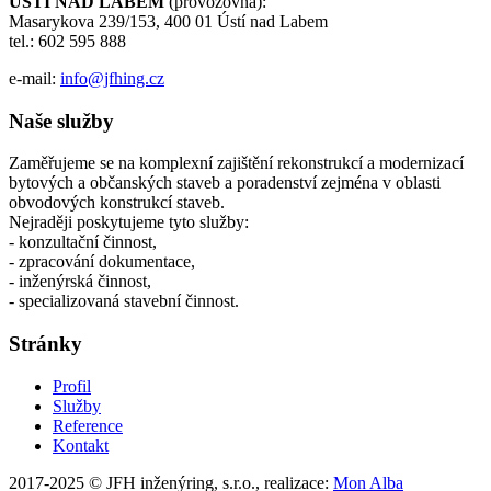
ÚSTÍ NAD LABEM
(provozovna):
Masarykova 239/153, 400 01 Ústí nad Labem
tel.: 602 595 888
e-mail:
info@jfhing.cz
Naše služby
Zaměřujeme se na komplexní zajištění rekonstrukcí a modernizací
bytových a občanských staveb a poradenství zejména v oblasti
obvodových konstrukcí staveb.
Nejraději poskytujeme tyto služby:
- konzultační činnost,
- zpracování dokumentace,
- inženýrská činnost,
- specializovaná stavební činnost.
Stránky
Profil
Služby
Reference
Kontakt
2017-2025 © JFH inženýring, s.r.o., realizace:
Mon Alba