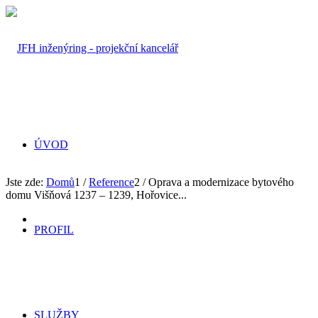
ÚVOD
Jste zde:
Domů
1
/
Reference
2
/
Oprava a modernizace bytového
domu Višňová 1237 – 1239, Hořovice...
PROFIL
SLUŽBY