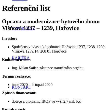
Referenční list
Oprava a modernizace bytového domu
Višňová 1237 – 1239, Hořovice
REFERENCE
Investor:
Společenství vlastníků jednotek Hořovice 1237, 1238, 1239
Višňová 1239/14, 268 01 Hořovice
KARIÉRA
Kontaktní osoba:
Ing. Milan Sailer, zástupce statutárního orgánu
Termín realizace:
únor 2020 – listopad 2020
KONTAKT
Způsob financování:
dotace z programu IROP ve výši 2,7 mil. Kč
Rozsah prací: