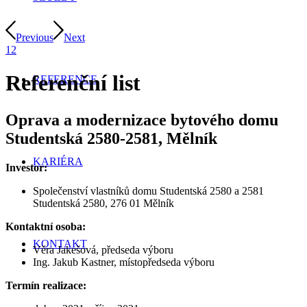
Previous
Next
1
2
Referenční list
REFERENCE
Oprava a modernizace bytového domu
Studentská 2580-2581, Mělník
KARIÉRA
Investor:
Společenství vlastníků domu Studentská 2580 a 2581
Studentská 2580, 276 01 Mělník
Kontaktní osoba:
KONTAKT
Věra Jakešová, předseda výboru
Ing. Jakub Kastner, místopředseda výboru
Termín realizace: