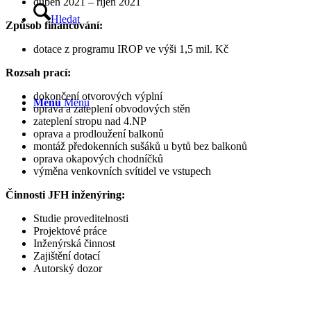
duben 2021 – říjen 2021
Hledat
Způsob financování:
dotace z programu IROP ve výši 1,5 mil. Kč
Rozsah prací:
dokončení otvorových výplní
Menu
Menu
oprava a zateplení obvodových stěn
zateplení stropu nad 4.NP
oprava a prodloužení balkonů
montáž předokenních sušáků u bytů bez balkonů
oprava okapových chodníčků
výměna venkovních svítidel ve vstupech
Činnosti JFH inženýring:
Studie proveditelnosti
Projektové práce
Inženýrská činnost
Zajištění dotací
Autorský dozor