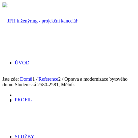
ÚVOD
Jste zde:
Domů
1
/
Reference
2
/
Oprava a modernizace bytového
domu Studentská 2580-2581, Mělník
PROFIL
SLUŽBY