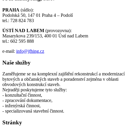
PRAHA
(sídlo):
Podolská 50, 147 01 Praha 4 – Podolí
tel.: 728 824 783
ÚSTÍ NAD LABEM
(provozovna):
Masarykova 239/153, 400 01 Ústí nad Labem
tel.: 602 595 888
e-mail:
info@jfhing.cz
Naše služby
Zaměřujeme se na komplexní zajištění rekonstrukcí a modernizací
bytových a občanských staveb a poradenství zejména v oblasti
obvodových konstrukcí staveb.
Nejraději poskytujeme tyto služby:
- konzultační činnost,
- zpracování dokumentace,
- inženýrská činnost,
- specializovaná stavební činnost.
Stránky