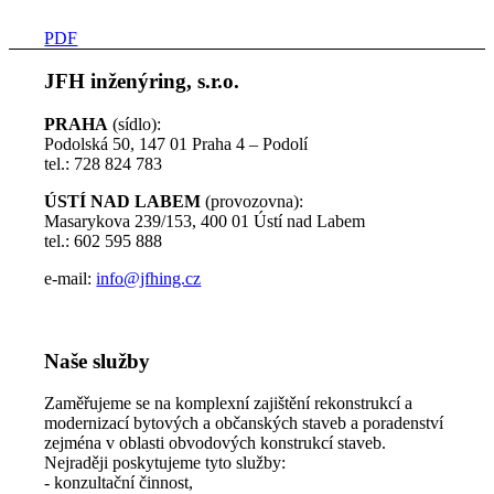
PDF
JFH inženýring, s.r.o.
PRAHA
(sídlo):
Podolská 50, 147 01 Praha 4 – Podolí
tel.: 728 824 783
ÚSTÍ NAD LABEM
(provozovna):
Masarykova 239/153, 400 01 Ústí nad Labem
tel.: 602 595 888
e-mail:
info@jfhing.cz
Naše služby
Zaměřujeme se na komplexní zajištění rekonstrukcí a
modernizací bytových a občanských staveb a poradenství
zejména v oblasti obvodových konstrukcí staveb.
Nejraději poskytujeme tyto služby:
- konzultační činnost,