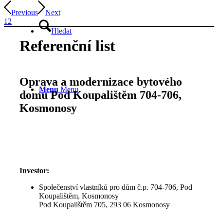
Previous
Next
1
2
Hledat
Referenční list
Oprava a modernizace bytového
Menu
Menu
domu Pod Koupalištěm 704-706,
Kosmonosy
Investor:
Společenství vlastníků pro dům č.p. 704-706, Pod
Koupalištěm, Kosmonosy
Pod Koupalištěm 705, 293 06 Kosmonosy