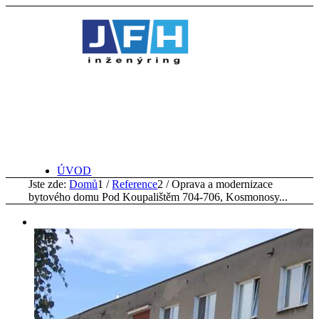
ÚVOD
Jste zde:
Domů
1
/
Reference
2
/
Oprava a modernizace
bytového domu Pod Koupalištěm 704-706, Kosmonosy...
PROFIL