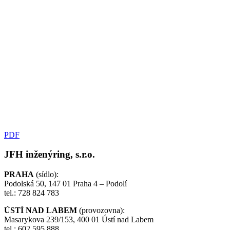
PDF
JFH inženýring, s.r.o.
PRAHA
(sídlo):
Podolská 50, 147 01 Praha 4 – Podolí
tel.: 728 824 783
ÚSTÍ NAD LABEM
(provozovna):
Masarykova 239/153, 400 01 Ústí nad Labem
tel.: 602 595 888