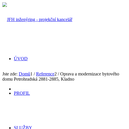
ÚVOD
Jste zde:
Domů
1
/
Reference
2
/
Oprava a modernizace bytového
domu Petrohradská 2881-2885, Kladno
PROFIL
SLUŽBY