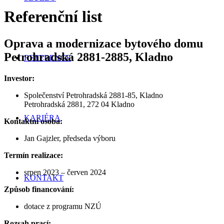
Referenční list
Oprava a modernizace bytového domu
Petrohradská 2881-2885, Kladno
REFERENCE
Investor:
Společenství Petrohradská 2881-85, Kladno
Petrohradská 2881, 272 04 Kladno
KARIÉRA
Kontaktní osoba:
Jan Gajzler, předseda výboru
Termín realizace:
srpen 2023 – červen 2024
KONTAKT
Způsob financování:
dotace z programu NZÚ
Rozsah prací: