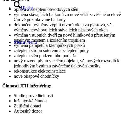
Hledat
oprava a zateplení obvodových stěn
výměna stávajících balkonů za nové větší zavěšené ocelové
žárově pozinkované balkony
dokončení výměny výplní otvorů oken za plastová, vč.
výměny nevyhovujících stávajících plastových oken
výměna vstupních dveří za nové hliníkové s přerušeným
tepelným mostem a izolačním trojsklem
Menu
Menu
výměna parapetů a klempířských prvků
zateplení stropu suterénu a zateplení půdy
zateplení stěn podzemního podlaží
nový rozvod plynu v celém objektu, vč. nových rozvodů k
jednotlivým bytům a závěrečné tlakové zkoušky
rekonstrukce elektroinstalace
nové okapové chodníčky
Činnosti JFH inženýring:
Studie proveditelnosti
Inženýrská činnost
Zajištění dotací
Autorský dozor