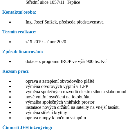
Střední ulice 1057/11, Teplice
Kontaktní osoba:
Ing. Josef Snížek, předseda představenstva
Termín realizace:
září 2019 – únor 2020
Způsob financování:
dotace z programu IROP ve výši 900 tis. Kč
Rozsah prací:
oprava a zateplení obvodového pláště
výměna otvorových výplní v 1.PP
výměna společných rozvodů elektro silno a slaboproud
nové vnitřní osvětlení na fotobuňku
výmalba společných vnitřních prostor
instalace nových držáků na satelity na vnější fasádu
výměna střešní krytiny
oprava rampy k bočním vstupům
Činnosti JFH inženýring: