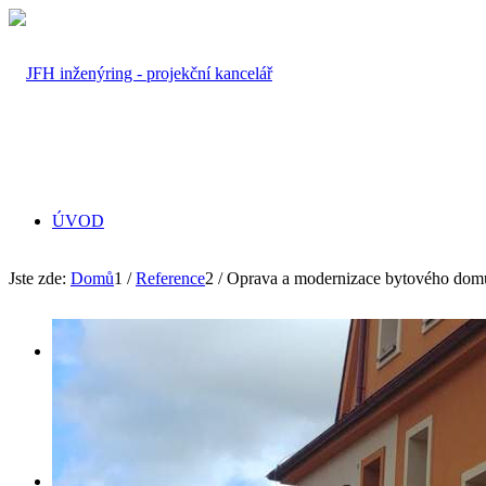
ÚVOD
Jste zde:
Domů
1
/
Reference
2
/
Oprava a modernizace bytového domu
PROFIL
SLUŽBY