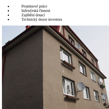
Projektové práce
Inženýrská činnost
Zajištění dotací
Technický dozor investora