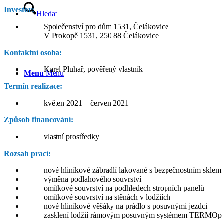
Investor:
Hledat
Společenství pro dům 1531, Čelákovice
V Prokopě 1531, 250 88 Čelákovice
Kontaktní osoba:
Karel Pluhař, pověřený vlastník
Menu
Menu
Termín realizace:
květen 2021 – červen 2021
Způsob financování:
vlastní prostředky
Rozsah prací:
nové hliníkové zábradlí lakované s bezpečnostním sklem
výměna podlahového souvrství
omítkové souvrství na podhledech stropních panelů
omítkové souvrství na stěnách v lodžiích
nové hliníkové věšáky na prádlo s posuvnými jezdci
zasklení lodžií rámovým posuvným systémem TERMOp