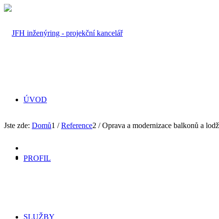
ÚVOD
Jste zde:
Domů
1
/
Reference
2
/
Oprava a modernizace balkonů a lodž
PROFIL
SLUŽBY