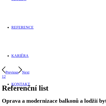
REFERENCE
KARIÉRA
Previous
Next
1
2
KONTAKT
Referenční list
Oprava a modernizace balkonů a lodžií by