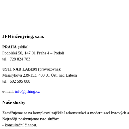
JFH inženýring, s.r.o.
PRAHA
(sídlo):
Podolská 50, 147 01 Praha 4 – Podolí
tel.: 728 824 783
ÚSTÍ NAD LABEM
(provozovna):
Masarykova 239/153, 400 01 Ústí nad Labem
tel.: 602 595 888
e-mail:
info@jfhing.cz
Naše služby
Zaměřujeme se na komplexní zajištění rekonstrukcí a modernizací bytových a
Nejraději poskytujeme tyto služby:
- konzultační činnost,