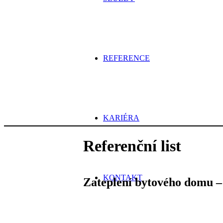
REFERENCE
KARIÉRA
Referenční list
KONTAKT
Zateplení bytového domu – 