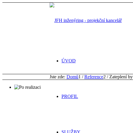
ÚVOD
Jste zde:
Domů
1
/
Reference
2
/
Zateplení by
PROFIL
SLUŽBY