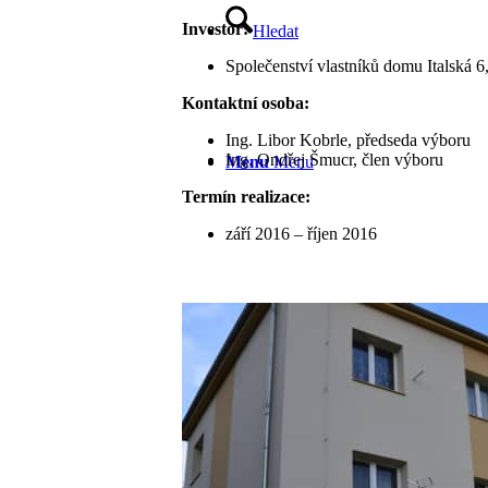
Investor:
Hledat
Společenství vlastníků domu Italská 6
Kontaktní osoba:
Ing. Libor Kobrle, předseda výboru
Ing. Ondřej Šmucr, člen výboru
Menu
Menu
Termín realizace:
září 2016 – říjen 2016