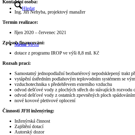
Kontaktní osoba:
Hledat
Ing. Jiří Nehyba, projektový manažer
Termín realizace:
říjen 2020 – červenec 2021
Způsob financování:
Menu
Menu
dotace z programu IROP ve výši 8,8 mil. Kč
Rozsah prací:
Samostatný jednopodlažní bezbariérový nepodsklepený trakt p
vytápění ústředním podlahovým teplovodním systémem se výmě
vzduchotechnika s předehřevem externího vzduchu
odvod dešťové vody z plochých střech do stávajících rozvodu 
odvod dešťové vody z ostatních zpevněných ploch spádováním
nové kovové pletivové oplocení
Činnosti JFH inženýring:
Inženýrská činnost
Zajištění dotací
Autorský dozor