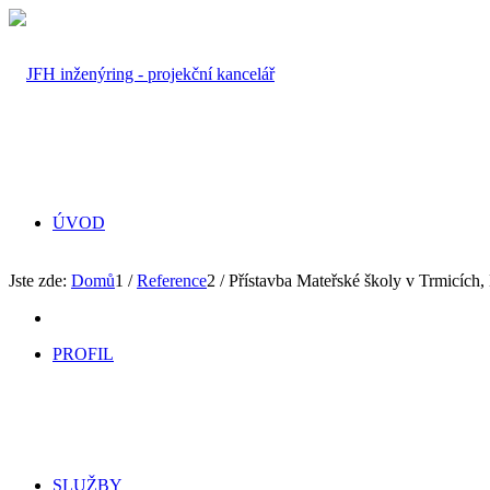
ÚVOD
Jste zde:
Domů
1
/
Reference
2
/
Přístavba Mateřské školy v Trmicích,
PROFIL
SLUŽBY