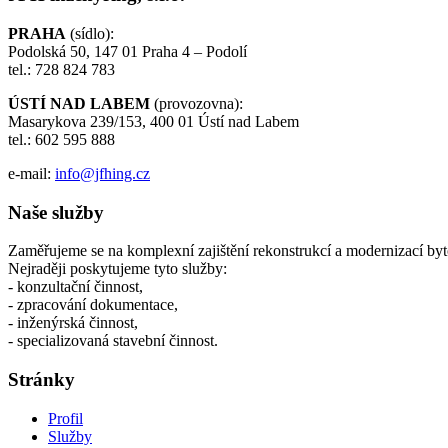
PRAHA
(sídlo):
Podolská 50, 147 01 Praha 4 – Podolí
tel.: 728 824 783
ÚSTÍ NAD LABEM
(provozovna):
Masarykova 239/153, 400 01 Ústí nad Labem
tel.: 602 595 888
e-mail:
info@jfhing.cz
Naše služby
Zaměřujeme se na komplexní zajištění rekonstrukcí a modernizací by
Nejraději poskytujeme tyto služby:
- konzultační činnost,
- zpracování dokumentace,
- inženýrská činnost,
- specializovaná stavební činnost.
Stránky
Profil
Služby