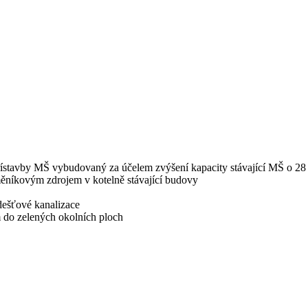
řístavby MŠ vybudovaný za účelem zvýšení kapacity stávající MŠ o 28
níkovým zdrojem v kotelně stávající budovy
dešťové kanalizace
 do zelených okolních ploch