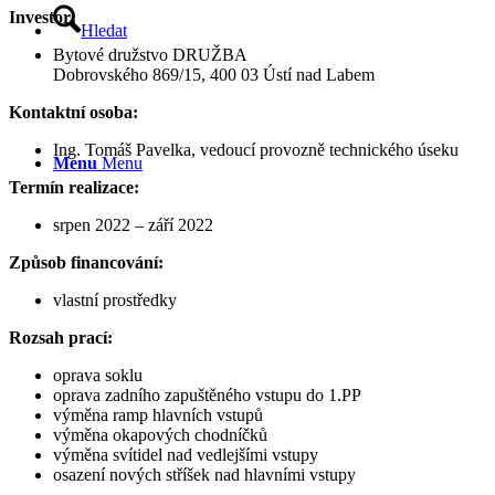
Investor:
Hledat
Bytové družstvo DRUŽBA
Dobrovského 869/15, 400 03 Ústí nad Labem
Kontaktní osoba:
Ing. Tomáš Pavelka, vedoucí provozně technického úseku
Menu
Menu
Termín realizace:
srpen 2022 – září 2022
Způsob financování:
vlastní prostředky
Rozsah prací:
oprava soklu
oprava zadního zapuštěného vstupu do 1.PP
výměna ramp hlavních vstupů
výměna okapových chodníčků
výměna svítidel nad vedlejšími vstupy
osazení nových stříšek nad hlavními vstupy