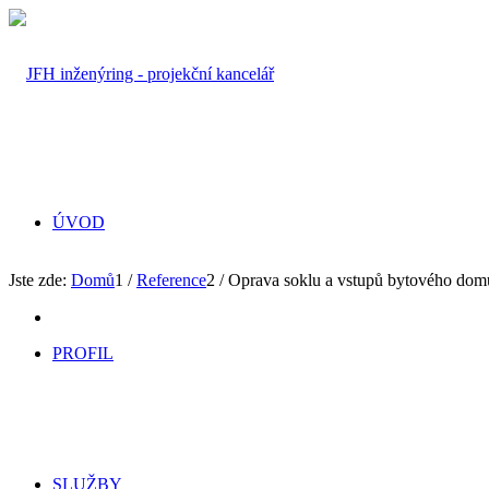
ÚVOD
Jste zde:
Domů
1
/
Reference
2
/
Oprava soklu a vstupů bytového domu 
PROFIL
SLUŽBY