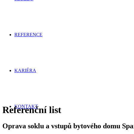
REFERENCE
KARIÉRA
KONTAKT
Referenční list
Oprava soklu a vstupů bytového domu Spar