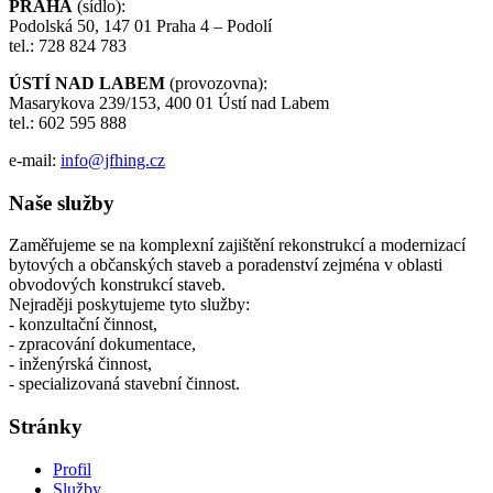
PRAHA
(sídlo):
Podolská 50, 147 01 Praha 4 – Podolí
tel.: 728 824 783
ÚSTÍ NAD LABEM
(provozovna):
Masarykova 239/153, 400 01 Ústí nad Labem
tel.: 602 595 888
e-mail:
info@jfhing.cz
Naše služby
Zaměřujeme se na komplexní zajištění rekonstrukcí a modernizací
bytových a občanských staveb a poradenství zejména v oblasti
obvodových konstrukcí staveb.
Nejraději poskytujeme tyto služby:
- konzultační činnost,
- zpracování dokumentace,
- inženýrská činnost,
- specializovaná stavební činnost.
Stránky
Profil
Služby