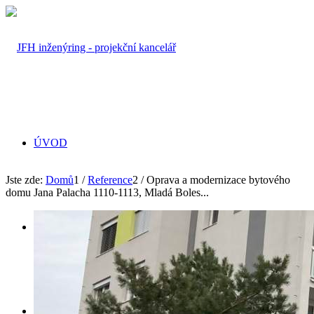
ÚVOD
Jste zde:
Domů
1
/
Reference
2
/
Oprava a modernizace bytového
domu Jana Palacha 1110-1113, Mladá Boles...
PROFIL
SLUŽBY