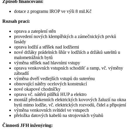
Způsob financování:
dotace z programu IROP ve výši 8 mil.Kč
Rozsah prací:
oprava a zateplení stěn
provedení nových klempířských a zámečnických prvků
fasády
oprava lodžií a stříšek nad lodžiemi
nové držáky prádelních šňůr v lodžiích a držáků satelitů u
malometrážních bytů
výměna stříšek nad hlavními vstupy
oprava venkovních vstupních schodišť a ramp, vč. výměny
zábradlí
výměna dveří vedlejších vstupů do suterénu
obnovující nátěry ocelových konstrukcí
nové okapové chodníčky
oprava vč. nátěrů pilířků HUP a elektro
montáž předokenních elektrických kovových žaluzií na okna
bytů mimo lodžie, vč. elektrických rozvodů, čidel a připojení
výměna venkovních svítidel ve vstupech
přeložka datových kabelů na strojovnách výtahů
Činnosti JFH inženýring: