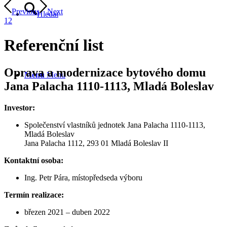
Previous
Next
Hledat
1
2
Referenční list
Oprava a modernizace bytového domu
Menu
Menu
Jana Palacha 1110-1113, Mladá Boleslav
Investor:
Společenství vlastníků jednotek Jana Palacha 1110-1113,
Mladá Boleslav
Jana Palacha 1112, 293 01 Mladá Boleslav II
Kontaktní osoba:
Ing. Petr Pára, místopředseda výboru
Termín realizace:
březen 2021 – duben 2022